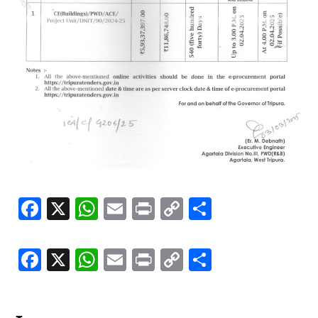
Facebook
X
WhatsApp
Email
Print
Copy
Share
Link
Facebook
X
WhatsApp
Email
Print
Copy
Share
Link