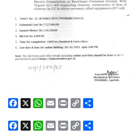
Facebook
X
WhatsApp
Email
Print
Copy
Share
Link
Facebook
X
WhatsApp
Email
Print
Copy
Share
Link