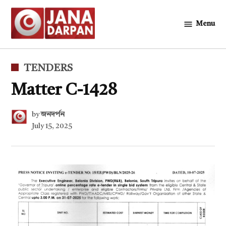
Skip
to
Menu
জনদর্পন
content
POSTED
TENDERS
IN
Matter C-1428
by
জনদর্পন
July 15, 2025