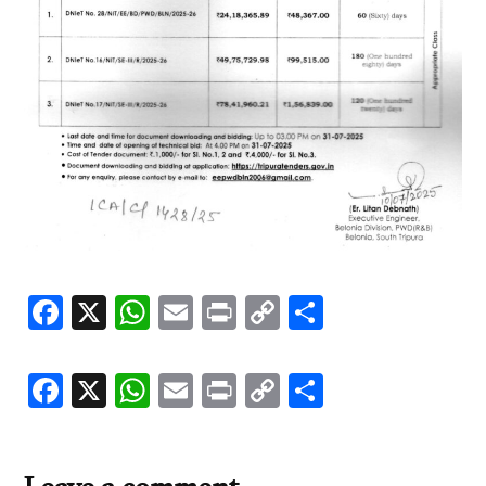
Facebook
X
WhatsApp
Email
Print
Copy
Share
Link
Facebook
X
WhatsApp
Email
Print
Copy
Share
Link