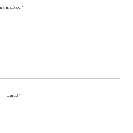
 are marked
*
Email
*