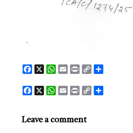
Facebook
X
WhatsApp
Email
Print
Copy
Share
Link
Facebook
X
WhatsApp
Email
Print
Copy
Share
Link
Leave a comment