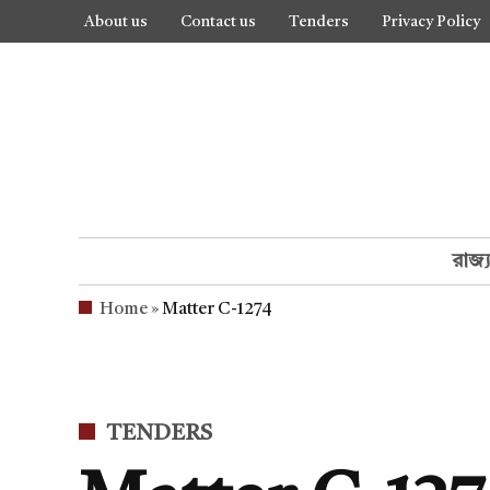
Skip
About us
Contact us
Tenders
Privacy Policy
to
content
রাজ্
Home
»
Matter C-1274
POSTED
TENDERS
IN