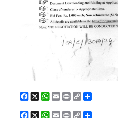
Facebook
X
WhatsApp
Email
Print
Copy
Share
Link
Facebook
X
WhatsApp
Email
Print
Copy
Share