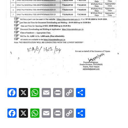
Facebook
X
WhatsApp
Email
Print
Copy
Share
Link
Facebook
X
WhatsApp
Email
Print
Copy
Share
Link