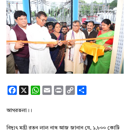
Facebook
X
WhatsApp
Email
Print
Copy
Share
Link
আগরতলা।।
বিদ্যুৎ মন্ত্রী রতন লাল নাথ আজ জানান যে, ১,৮০০ কোটি