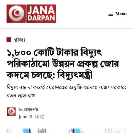
Skip
to
Menu
জনদর্পন
content
POSTED
রাজ্য
IN
১,৮০০ কোটি টাকার বিদ্যুৎ
পরিকাঠামো উন্নয়ন প্রকল্প জোর
কদমে চলছে: বিদ্যুৎমন্ত্রী
বিদ্যুৎ বন্ধ না করেই মেরামতের প্রযুক্তি আনছে রাজ্য সরকার:
রতন লাল নাথ
by
জনদর্পন
June 18, 2025