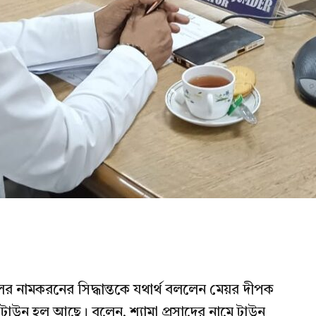
লের নামকরনের সিদ্ধান্তকে যথার্থ বললেন মেয়র দীপক
টাউন হল আছে। বলেন, শ্যামা প্রসাদের নামে টাউন