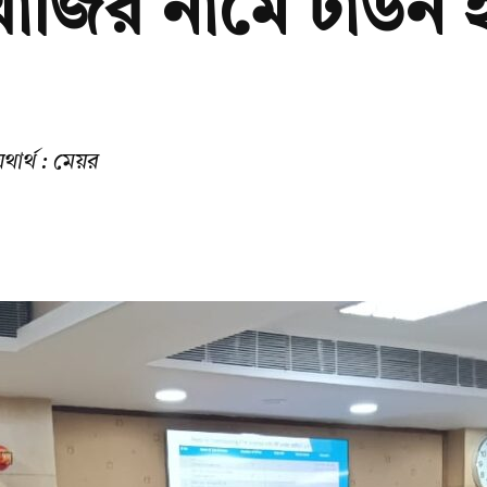
 মুখার্জির নামে টা
থার্থ : মেয়র