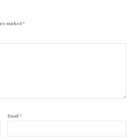
 are marked
*
Email
*