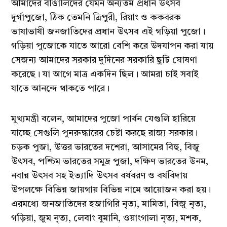
আমাদের বাঙালিদের যেমন অন্যতম প্রধান উৎসব
দুর্গাপুজো, ঠিক তেমনি ত্রিপুরী, রিয়াং ও ককবরক
ভাষাভাষী জনজাতিদের প্রধান উৎসব এই গড়িয়া পুজো।
গড়িয়া পুজোকে যাতে আরো বেশি করে উদযাপন করা যায়
সেজন্য আমাদের সরকার দুদিনের সরকারি ছুটি ঘোষণা
করেছে। যা আগে মাত্র একদিন ছিল। আমরা চাই সবাই
যাতে আনন্দে থাকতে পারে।
মুখ্যমন্ত্রী বলেন, আমাদের পুজো পার্বন যেগুলি হারিয়ে
যাচ্ছে সেগুলি পুনরুদ্ধারের চেষ্টা করছে রাজ্য সরকার।
চড়ক পুজা, উত্তর ভারতের দশেরা, আসামের বিহু, বিজু
উৎসব, পশ্চিম ভারতের সমুদ্র পুজা, দক্ষিণ ভারতের উনম,
নবান্ন উৎসব সহ ইত্যাদি উৎসব বর্ষবরণ ও বর্ষবিদায়
উপলক্ষে বিভিন্ন জায়গায় বিভিন্ন নামে আয়োজন করা হয়।
এরমধ্যে জনজাতিদের হজাগিরি নৃত্য, মামিতা, বিজু নৃত্য,
গড়িয়া, জুম নৃত্য, লেবাং বুমানি, ওয়াংগালা নৃত্য, মশক,