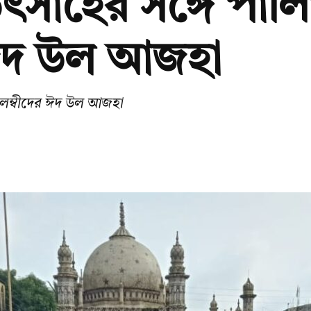
উৎসাহের সঙ্গে পাল
র ঈদ উল আজহা
মাবলম্বীদের ঈদ উল আজহা