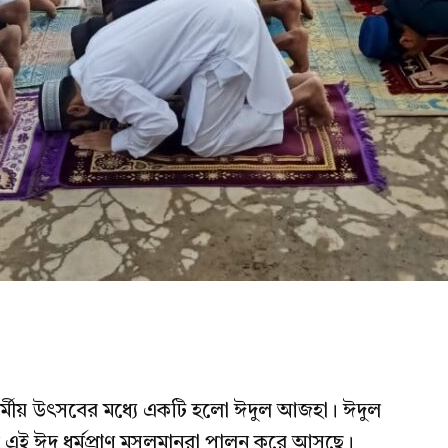
 ধর্মীয় উৎসবের মধ্যে একটি হলো ঈদুল আজহা। ঈদুল
এই ঈদ ধর্মপ্রাণ মুসলমানরা পালন করে আসছে।