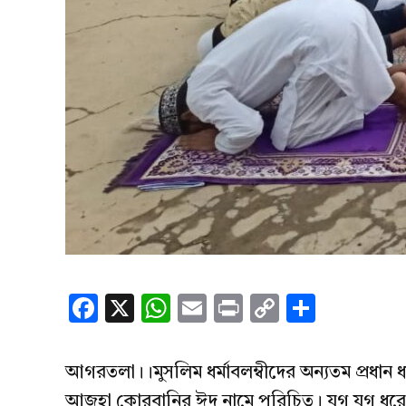
Facebook
X
WhatsApp
Email
Print
Copy
Share
Link
আগরতলা।।মুসলিম ধর্মাবলম্বীদের অন্যতম প্রধান
আজহা কোরবানির ঈদ নামে পরিচিত। যুগ যুগ ধরে 