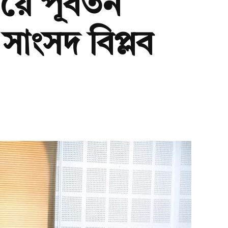
়ে পূর্বতন
াংসদ বিপ্লব