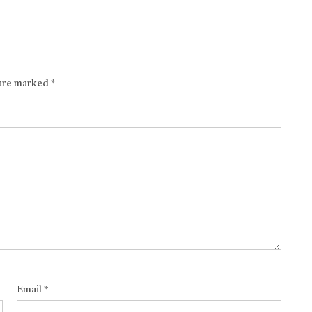
 are marked
*
Email
*