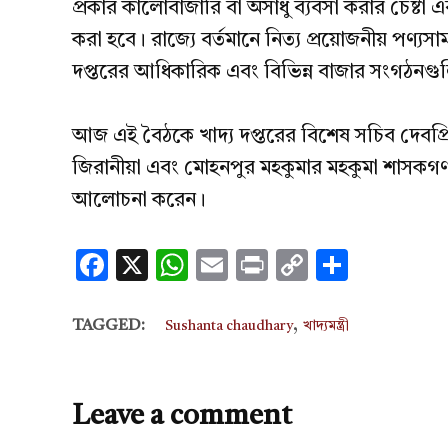
প্রকার কালোবাজারি বা অসাধু ব্যবসা করার চেষ্টা
করা হবে। রাজ্যে বর্তমানে নিত্য প্রয়োজনীয় পণ্যসাম
দপ্তরের আধিকারিক এবং বিভিন্ন বাজার সংগঠনগুলিকে
আজ এই বৈঠকে খাদ্য দপ্তরের বিশেষ সচিব দেবপ্রিয় 
জিরানীয়া এবং মোহনপুর মহকুমার মহকুমা শাসকগণ এ
আলোচনা করেন।
Facebook
X
WhatsApp
Email
Print
Copy
Share
Link
,
TAGGED:
Sushanta chaudhary
খাদ্যমন্ত্রী
Leave a comment