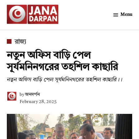
Skip
to
Menu
জনদর্পন
content
POSTED
রাজ্য
IN
নতুন অফিস বাড়ি পেল
সূর্যমনিনগরের তহশিল কাছারি
নতুন অফিস বাড়ি পেল সূর্যমনিনগরের তহশিল কাছারি।।
by
জনদর্পন
February 28, 2025