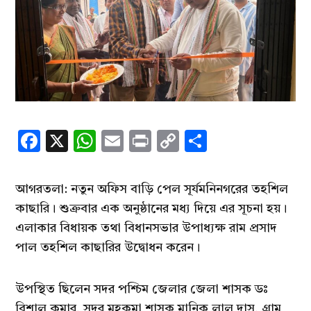
Facebook
X
WhatsApp
Email
Print
Copy
Share
Link
আগরতলা: নতুন অফিস বাড়ি পেল সূর্যমনিনগরের তহশিল
কাছারি। শুক্রবার এক অনুষ্ঠানের মধ্য দিয়ে এর সূচনা হয়।
এলাকার বিধায়ক তথা বিধানসভার উপাধ্যক্ষ রাম প্রসাদ
পাল তহশিল কাছারির উদ্বোধন করেন।
উপস্থিত ছিলেন সদর পশ্চিম জেলার জেলা শাসক ডঃ
বিশাল কুমার, সদর মহকুমা শাসক মানিক লাল দাস, গ্রাম