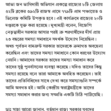
আভা জন ভাগিদারী অভিযান প্রকল্পে রাজ্যের ৮টি জেলায়
৫২টি ব্লকের ৩৯২টি রাজস্ব গ্রামে ৭৭৯টি গ্রাম পঞ্চায়েত ও
ভিলেজ কমিটি উপকৃত হবে। এই কার্যক্রমে রাজ্যের ২০টি
দপ্তরকে যুক্ত করা হয়েছে। মুখ্যমন্ত্রী বলেন, বিজেপি
নেতৃত্বাধীন সরকার আসার পরই ব্রু শরণার্থীদের দীর্ঘ প্রায়
২৩ বছরের সমস্যা সমাধানে সদর্থক উদ্যোগ নিয়েছিল।
অথচ পূর্বতন বামফ্রন্ট সরকার তাদেরকে ক্রমাগত অবহেলা
করেছিল এবং তাদের সমস্যা সমাধানে কোন ধরণের উদ্যোগ
নেয়নি। আমাদের সরকার তাদের সমস্যা সমাধান করে
তাদের সুষ্ঠু পুনর্বাসনের ব্যবস্থা করেছে। যদিও তাদের কিছু
সমস্যা রয়েছে বলে তারা আমাকে অবহিত করেছেন। তাই
তাদের প্রতিনিধিদের সাথে দেখা করে সমস্যাগুলি সম্পর্কে
আমি অবগত হই। আমি কেন্দ্রীয় স্বরাষ্ট্রমন্ত্রীকে তাদের
সমস্যা সমাধান করার জন্য সম্প্রতি একটি চিঠি পাঠিয়েছি।
ডাঃ সাহা আরো জানান, বর্তমান রাজ্য সরকার যুবদের