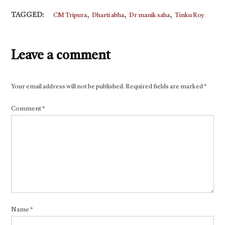
Link
,
,
,
TAGGED:
CM Tripura
Dharti abha
Dr manik saha
Tinku Roy
Leave a comment
Your email address will not be published.
Required fields are marked
*
Comment
*
Name
*