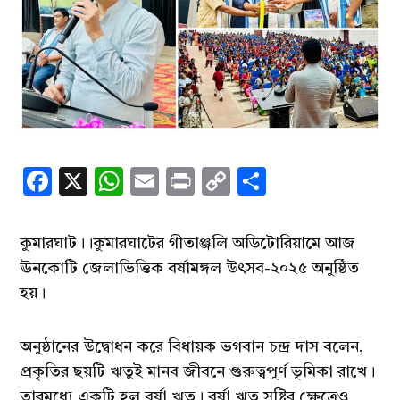
Facebook
X
WhatsApp
Email
Print
Copy
Share
Link
কুমারঘাট।।কুমারঘাটের গীতাঞ্জলি অডিটোরিয়ামে আজ
ঊনকোটি জেলাভিত্তিক বর্ষামঙ্গল উৎসব-২০২৫ অনুষ্ঠিত
হয়।
অনুষ্ঠানের উদ্বোধন করে বিধায়ক ভগবান চন্দ্র দাস বলেন,
প্রকৃতির ছয়টি ঋতুই মানব জীবনে গুরুত্বপূর্ণ ভূমিকা রাখে।
তারমধ্যে একটি হল বর্ষা ঋতু। বর্ষা ঋতু সৃষ্টির ক্ষেত্রেও