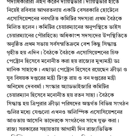
পদাধিকারীরা গ্রহণ করেন দায়িত্বভার। দায়িত্বভার হাতে
নিয়েই রবিবার আগরতলায় একটি বেসরকারি হোটেলে
এসোসিয়েশনের নবগঠিত কমিটির সদস্যরা প্রথম বৈঠকে
মিলিত হলেন। কমিটির চেয়ারম্যানের অনুপস্থিতে ভাইস
চেয়ারম্যানের পৌরহিত্যে অধিকাংশ সদস্যদের উপস্থিতিতে
অনুষ্ঠিত প্রথম সভায় সর্বসম্মতিক্রমে বেশ কিছু সিদ্ধান্ত
গৃহীত হয় এদিন। বৈঠকে বৈঠকে এসোসিয়েশনের চিফ
পেট্রোন হিসেবে মনোনীত করা হয় রাজ্যের মুখ্যমন্ত্রী ডঃ
মানিক সাহাকে। এছাড়া পেট্রোন হিসেবে রয়েছেন ক্রীড়া ও
যুব বিষয়ক দপ্তরের মন্ত্রী টিংকু রায় ও বন দপ্তরের মন্ত্রী
অনিমেষ দেববর্মা। সংস্কার অ্যাডভাইজারি কমিটির
চেয়ারম্যান হিসেবে মনোনীত হয় রতন সাহা। বৈঠকে
সিদ্ধান্ত হয় ত্রিপুরার ক্রীড়া পরিষদের অন্তর্গত বিভিন্ন সংগঠন
গুলির মধ্যে যেগুলো এখনও অলিম্পিক এসোসিয়েশনের
আওতায় আসেনি তাদেরকে সংগঠনের সাথে যুক্ত করা।
রাজ্য সরকারের সহায়তায় আগামী দিন রাজ্যভিত্তিক