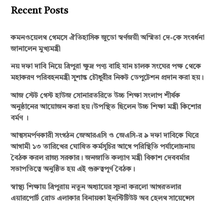
Recent Posts
কমনওয়েলথ গেমসে ঐতিহাসিক জুডো স্বর্ণজয়ী অস্মিতা দে-কে সংবর্ধনা
জানালেন মুখ্যমন্ত্রী
নয় দফা দাবি নিয়ে ত্রিপুরা ক্ষুদ্র পণ্য বাহি যান চালক সংঘের পক্ষ থেকে
মহাকরণ পরিবহনমন্ত্রী সুশান্ত চৌধুরীর নিকট ডেপুটেশন প্রদান করা হয়।
আজ স্টেট গেস্ট হাউজ সোনারতরিতে উচ্চ শিক্ষা সংলাপ শীর্ষক
অনুষ্ঠানের আয়োজন করা হয়।উপস্থিত ছিলেন উচ্চ শিক্ষা মন্ত্রী কিশোর
বর্মণ ।
আত্মসমর্পণকারী সংগঠন জেআরএসি ও জেএসি-র ৯ দফা দাবিকে ঘিরে
আগামী ১৩ তারিখের ঘোষিত কর্মসূচির আগে পরিস্থিতি পর্যালোচনায়
বৈঠক করল রাজ্য সরকার। জনজাতি কল্যাণ মন্ত্রী বিকাশ দেববর্মার
সভাপতিত্বে অনুষ্ঠিত হয় এই গুরুত্বপূর্ণ বৈঠক।
স্বাস্থ্য শিক্ষায় ত্রিপুরায় নতুন অধ্যায়ের সূচনা করলো আগরতলার
এয়ারপোর্ট রোড এলাকার বিনায়কা ইনস্টিটিউট অব হেলথ সায়েন্সেস