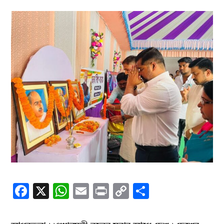
Facebook
X
WhatsApp
Email
Print
Copy
Share
Link