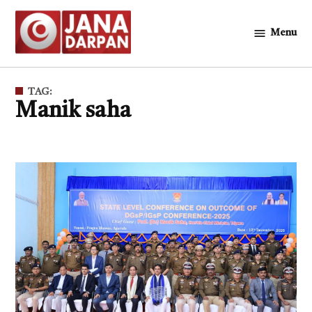
Skip
to
Menu
জনদর্পন
content
TAG:
Manik saha