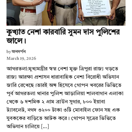
কুখ্যাত নেশা কারবারি সুমন দাস পুলিশের
জালে।
by
জনদর্পন
March 19, 2026
আগরতলা:মুখ্যমন্ত্রীর স্বপ্ন নেশা মুক্ত ত্রিপুরা রাজ্য গড়তে
রাজ্য আরক্ষা প্রশাসন ধারাবাহিক নেশা বিরোধী অভিযান
জারি রেখেছে।তারই অঙ্গ হিসেবে গোপন খবরের ভিত্তিতে
পূর্ব আগরতলা থানার পুলিশ আড়ালিয়া শালবাগান এলাকা
থেকে ৬ দশমিক ২ গ্রাম ব্রাউন সুগার, ৮০০ ইয়াবা
ট্যাবলেট, নগদ ৩২০০ টাকা ৩টি মোবাইল ফোন সহ এক
যুবককের বাড়িতে আটক করে। গোপন সূত্রের ভিত্তিতে
অভিযান চালিয়ে […]