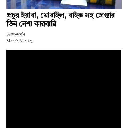
প্রচুর ইয়াবা, মোবাইল, বাইক সহ গ্রেপ্তার
তিন নেশা কারবারি
by
জনদর্পন
March 6, 2025