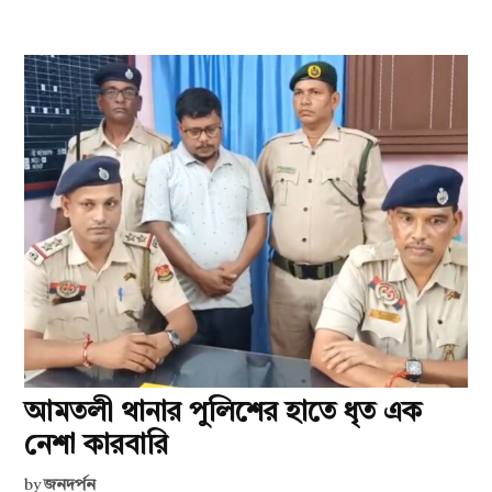
আমতলী থানার পুলিশের হাতে ধৃত এক
নেশা কারবারি
by
জনদর্পন