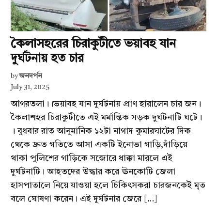
কৈলাসহরের চিরাকুটীতে ভয়াবহ যান
দুর্ঘটনায় হত চার
by
জনদর্পন
July 31, 2025
আগরতলা।।ভয়াবহ যান দুর্ঘটনায় প্রাণ হারালেন চার জন।
কৈলাশহর চিরাকুটীতে এই মর্মান্তিক সড়ক দুর্ঘটনাটি ঘটে।
। বুধবার রাত আনুমানিক ১২টা নাগাদ কুমারঘাটের দিক
থেকে দ্রুত গতিতে আসা একটি ইনোভা গাড়ি,দাঁড়িয়ে
থাকা পুলিশের গাড়িকে সজোরে ধাক্কা মারলে এই
দুর্ঘটনাটি। আহতদের উদ্ধার করে ঊনকোটি জেলা
হাসপাতালে নিয়ে যাওয়া হলে চিকিৎসকরা চারজনকেই মৃত
বলে ঘোষণা করেন। এই দুর্ঘটনার জেরে […]