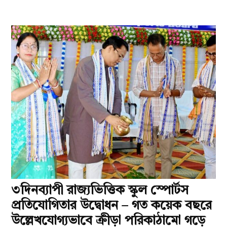
৩দিনব্যাপী রাজ্যভিত্তিক স্কুল স্পোর্টস
প্রতিযোগিতার উদ্বোধন – গত কয়েক বছরে
উল্লেখযোগ্যভাবে ক্রীড়া পরিকাঠামো গড়ে