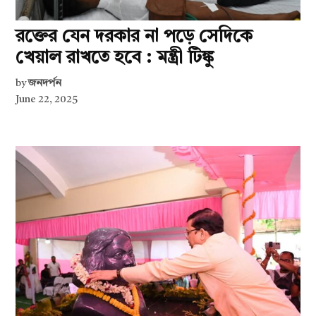
রক্তের যেন দরকার না পড়ে সেদিকে
খেয়াল রাখতে হবে : মন্ত্রী টিঙ্কু
by
জনদর্পন
June 22, 2025