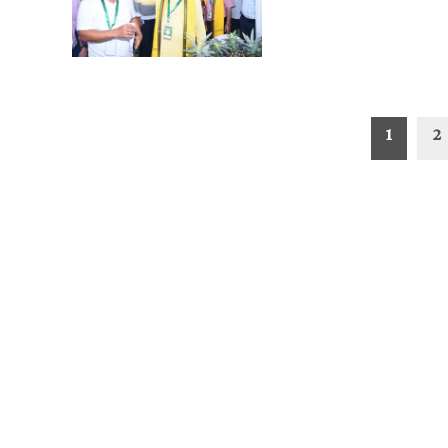
Posts
1
2
pagination