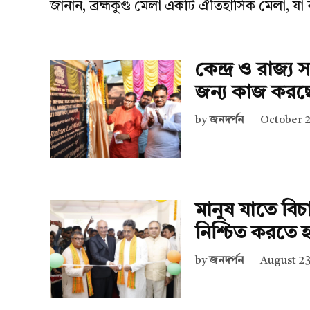
জানান, ব্রহ্মকুণ্ড মেলা একটি ঐতিহাসিক মেলা, য
কেন্দ্র ও রাজ্
জন্য কাজ করছে: 
by
জনদর্পন
October 2
মানুষ যাতে বিচ
নিশ্চিত করতে হবে
by
জনদর্পন
August 23