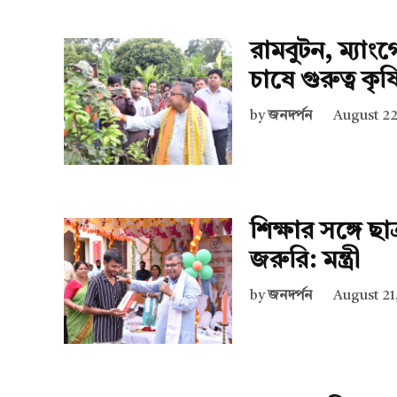
রামবুটন, ম্যাংগ
চাষে গুরুত্ব কৃষি 
by
জনদর্পন
August 22
শিক্ষার সঙ্গে ছ
জরুরি: মন্ত্রী
by
জনদর্পন
August 21