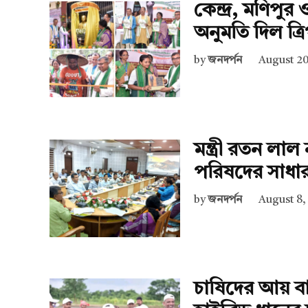
কেন্দ্র, মণিপু
অনুমতি দিল ত্রিপ
by
জনদর্পন
August 20
মন্ত্রী রতন লা
পরিষদের সাধা
by
জনদর্পন
August 8,
চাষিদের আয় বাড